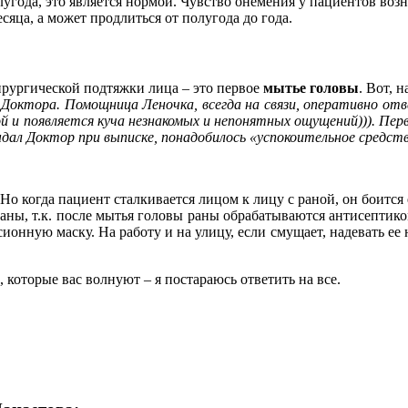
угода, это является нормой. Чувство онемения у пациентов возни
сяца, а может продлиться от полугода до года.
ирургической подтяжки лица – это первое
мытье головы
. Вот, 
Доктора. Помощница Леночка, всегда на связи, оперативно отве
й и появляется куча незнакомых и непонятных ощущений))). Перв
ал Доктор при выписке, понадобилось «успокоительное средство
 когда пациент сталкивается лицом к лицу с раной, он боится е
 раны, т.к. после мытья головы раны обрабатываются антисепти
онную маску. На работу и на улицу, если смущает, надевать ее н
которые вас волнуют – я постараюсь ответить на все.