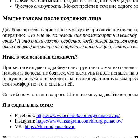
Онемение
. Оно может продлиться от одного месяца до пол
Чувство стянутости
. Может пройти в течение одного ме
Мытье головы после подтяжки лица
Для большинства пациенток самое яркое приключение после х
операцию:
«Но мне бы хотелось еще поблагодарить и команду 
время! А это очень важно, особенно, когда возвращаешься домо
была паника)) несмотря на подробную инструкцию, которую выд
Итак, в чем основная сложность?
При выписке я даю подробную инструкцию по мытью головы. Но
намылить волосы, не бояться, что шампунь и вода попадёт на
не нужно, а нужно переходить на послеоперационную компресси
если комфортно, то и спать в ней.
Спасибо вам за ваши вопросы! Пишите мне, задавайте вопросы, 
Я в социальных сетях:
Facebook:
https://www.facebook.com/pg/panaetovap/
Instagram:
https://www.instagram.com/hirurg.panaetov/
VK:
https://vk.com/panaetovap