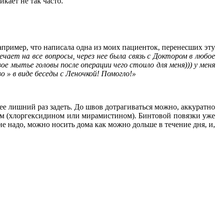
кает не так часто.
например, что написала одна из моих пациенток, перенесших эту
чает на все вопросы, через нее была связь с Доктором в любое
ое мытье головы после операции чего стоило для меня))) у меня
 » в виде беседы с Леночкой! Помогло!»
е лишний раз задеть. До швов дотрагиваться можно, аккуратно
ком (хлоргексидином или мирамистином). Бинтовой повязки уже
е надо, можно носить дома как можно дольше в течение дня, и,