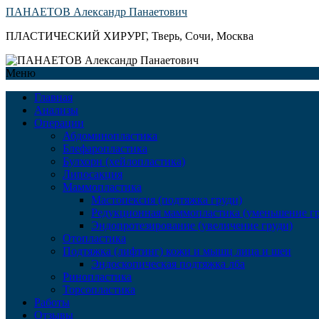
ПАНАЕТОВ Александр Панаетович
ПЛАСТИЧЕСКИЙ ХИРУРГ, Тверь, Сочи, Москва
Меню
Главная
Анализы
Операции
Абдоминопластика
Блефаропластика
Булхорн (хейлопластика)
Липосакция
Маммопластика
Мастопексия (подтяжка груди)
Редукционная маммопластика (уменьшение гр
Эндопротезирование (увеличение груди)
Отопластика
Подтяжка (лифтинг) кожи и мышц лица и шеи
Эндоскопическая подтяжка лба
Ринопластика
Торсопластика
Работы
Отзывы