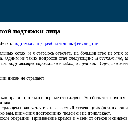
ской подтяжки лица
Метки:
подтяжка лица
,
реабилитация
,
фейслифтинг
ьных сетях, и я стараюсь отвечать на большинство из этих во
та. Одним из таких вопросов стал следующий:
«Расскажите, и
лаза пару месяцев «приходили в себя», а тут как? Слух, или
ции никак не страдают!
 как правило, только в первые сутки-двое. Эта боль устраняе
синяки.
ледующем появляется так называемый «гуляющий» (возникающий т
лько вам, внимания посторонних людей он не привлекает.
 после операции. Применение кремов и мазей от отеков и синяко