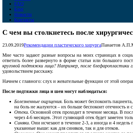
FAQ
Блог
Новости
Контакты
С чем вы столкнетесь после хирургиче
23.09.2019
Рекомендации пластического хирурга
Панаетов А.П.
Мне часто задают разные вопросы на моих страницах в социал
ответить более развернуто в форме статьи или большого пос
круговой подтяжки лица? Например, после блефаропластики г
удовольствием расскажу.
Начнем с главного: слух и жевательные функции от этой опера
После подтяжки лица и шеи могут наблюдаться:
Болезненные ощущения.
Боль может беспокоить пациента,
на боль не жалуются – их больше беспокоит отечность и 
Отеки.
Основной отек проходит в течение месяца. В пос
через 4-6 месяцев. Этот гуляющий отек будет заметен то
Синяки.
Они исчезают в течение 2-3, а иногда и 4 недель
указанные выше: как для синяков, так и для отеков.