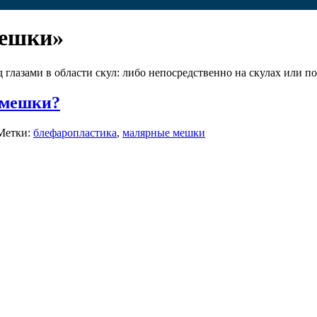
мешки»
азами в области скул: либо непосредственно на скулах или по
 мешки?
Метки:
блефаропластика
,
малярные мешки