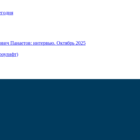
егодня
вич Панаетов: интервью. Октябрь 2025
роулифт)