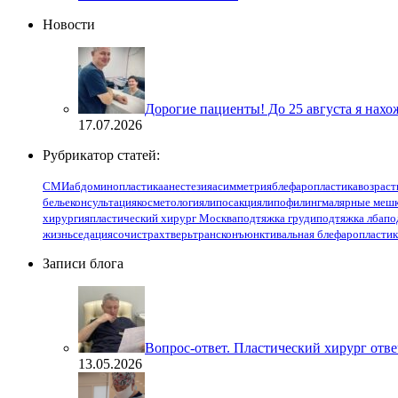
Новости
Дорогие пациенты! До 25 августа я нахо
17.07.2026
Рубрикатор статей:
СМИ
абдоминопластика
анестезия
асимметрия
блефаропластика
возраст
белье
консультация
косметология
липосакция
липофилинг
малярные меш
хирургия
пластический хирург Москва
подтяжка груди
подтяжка лба
по
жизнь
седация
сочи
страх
тверь
трансконъюнктивальная блефаропластик
Записи блога
Вопрос-ответ. Пластический хирург отв
13.05.2026