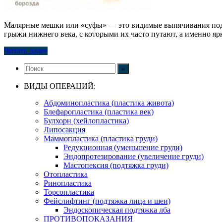
Малярные мешки или «суфы» — это видимые выпячивания под гл
грыжи нижнего века, с которыми их часто путают, а именно яр
Читать далее
ВИДЫ ОПЕРАЦИЙ:
Абдоминопластика (пластика живота)
Блефаропластика (пластика век)
Булхорн (хейлопластика)
Липосакция
Маммопластика (пластика груди)
Редукционная (уменьшение груди)
Эндопротезирование (увеличение груди)
Мастопексия (подтяжка груди)
Отопластика
Ринопластика
Торсопластика
Фейслифтинг (подтяжка лица и шеи)
Эндоскопическая подтяжка лба
ПРОТИВОПОКАЗАНИЯ