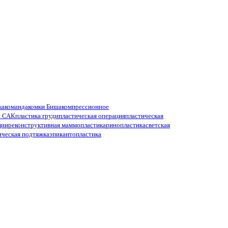
ка
команда
комки Биша
компрессионное
а САК
пластика груди
пластическая операция
пластическая
ции
реконструктивная маммопластика
ринопластика
светская
ическая подтяжка
эпикантопластика