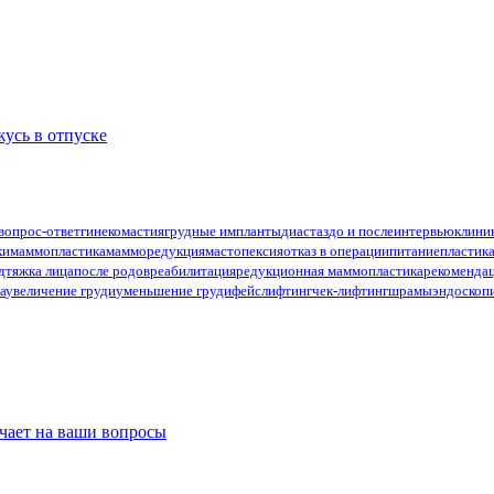
жусь в отпуске
вопрос-ответ
гинекомастия
грудные импланты
диастаз
до и после
интервью
клини
ки
маммопластика
мамморедукция
мастопексия
отказ в операции
питание
пластик
дтяжка лица
после родов
реабилитация
редукционная маммопластика
рекоменда
а
увеличение груди
уменьшение груди
фейслифтинг
чек-лифтинг
шрамы
эндоскоп
ечает на ваши вопросы