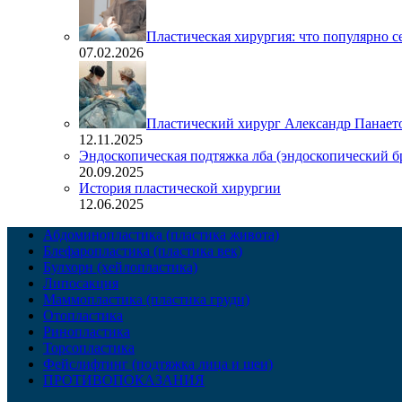
Пластическая хирургия: что популярно с
07.02.2026
Пластический хирург Александр Панаето
12.11.2025
Эндоскопическая подтяжка лба (эндоскопический б
20.09.2025
История пластической хирургии
12.06.2025
Абдоминопластика (пластика живота)
Блефаропластика (пластика век)
Булхорн (хейлопластика)
Липосакция
Маммопластика (пластика груди)
Отопластика
Ринопластика
Торсопластика
Фейслифтинг (подтяжка лица и шеи)
ПРОТИВОПОКАЗАНИЯ