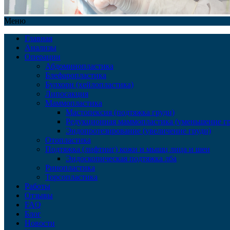
Меню
Главная
Анализы
Операции
Абдоминопластика
Блефаропластика
Булхорн (хейлопластика)
Липосакция
Маммопластика
Мастопексия (подтяжка груди)
Редукционная маммопластика (уменьшение гр
Эндопротезирование (увеличение груди)
Отопластика
Подтяжка (лифтинг) кожи и мышц лица и шеи
Эндоскопическая подтяжка лба
Ринопластика
Торсопластика
Работы
Отзывы
FAQ
Блог
Новости