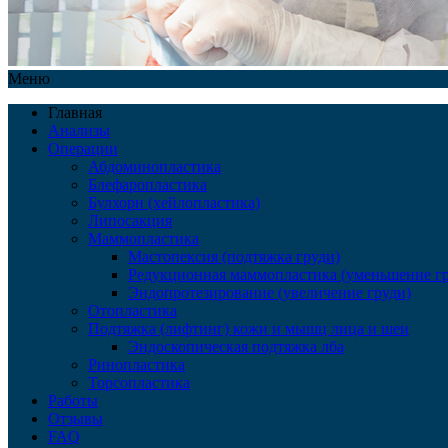
Меню
Главная
Анализы
Операции
Абдоминопластика
Блефаропластика
Булхорн (хейлопластика)
Липосакция
Маммопластика
Мастопексия (подтяжка груди)
Редукционная маммопластика (уменьшение гр
Эндопротезирование (увеличение груди)
Отопластика
Подтяжка (лифтинг) кожи и мышц лица и шеи
Эндоскопическая подтяжка лба
Ринопластика
Торсопластика
Работы
Отзывы
FAQ