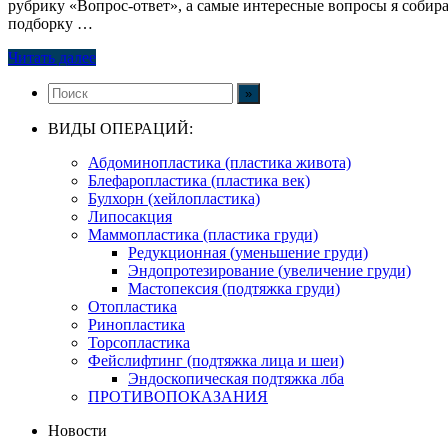
рубрику «Вопрос-ответ», а самые интересные вопросы я собира
подборку …
Читать далее
ВИДЫ ОПЕРАЦИЙ:
Абдоминопластика (пластика живота)
Блефаропластика (пластика век)
Булхорн (хейлопластика)
Липосакция
Маммопластика (пластика груди)
Редукционная (уменьшение груди)
Эндопротезирование (увеличение груди)
Мастопексия (подтяжка груди)
Отопластика
Ринопластика
Торсопластика
Фейслифтинг (подтяжка лица и шеи)
Эндоскопическая подтяжка лба
ПРОТИВОПОКАЗАНИЯ
Новости