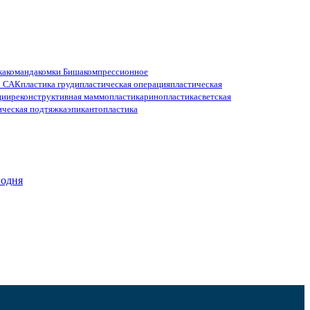
ка
команда
комки Биша
компрессионное
а САК
пластика груди
пластическая операция
пластическая
ции
реконструктивная маммопластика
ринопластика
светская
ическая подтяжка
эпикантопластика
годня