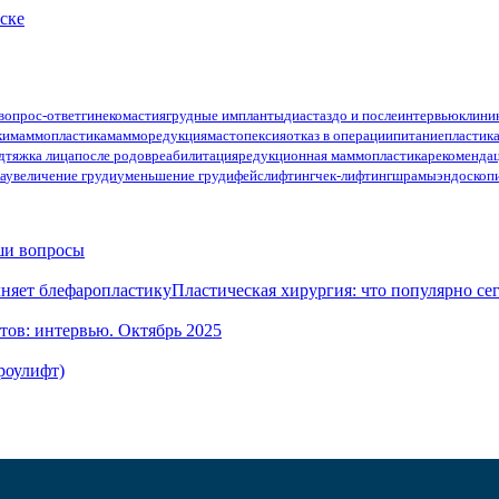
ске
вопрос-ответ
гинекомастия
грудные импланты
диастаз
до и после
интервью
клини
ки
маммопластика
мамморедукция
мастопексия
отказ в операции
питание
пластик
дтяжка лица
после родов
реабилитация
редукционная маммопластика
рекоменда
а
увеличение груди
уменьшение груди
фейслифтинг
чек-лифтинг
шрамы
эндоскоп
аши вопросы
Пластическая хирургия: что популярно се
ов: интервью. Октябрь 2025
роулифт)