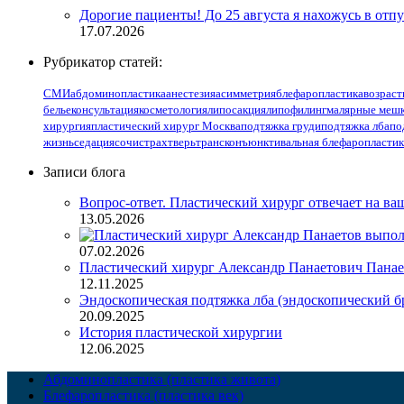
Дорогие пациенты! До 25 августа я нахожусь в отпу
17.07.2026
Рубрикатор статей:
СМИ
абдоминопластика
анестезия
асимметрия
блефаропластика
возраст
белье
консультация
косметология
липосакция
липофилинг
малярные меш
хирургия
пластический хирург Москва
подтяжка груди
подтяжка лба
по
жизнь
седация
сочи
страх
тверь
трансконъюнктивальная блефаропластик
Записи блога
Вопрос-ответ. Пластический хирург отвечает на в
13.05.2026
07.02.2026
Пластический хирург Александр Панаетович Панает
12.11.2025
Эндоскопическая подтяжка лба (эндоскопический б
20.09.2025
История пластической хирургии
12.06.2025
Абдоминопластика (пластика живота)
Блефаропластика (пластика век)