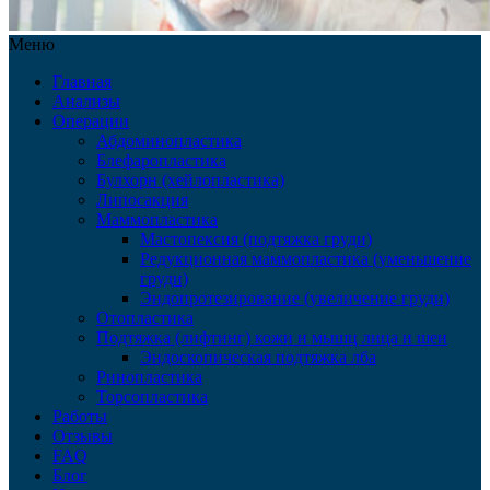
Меню
Главная
Анализы
Операции
Абдоминопластика
Блефаропластика
Булхорн (хейлопластика)
Липосакция
Маммопластика
Мастопексия (подтяжка груди)
Редукционная маммопластика (уменьшение
груди)
Эндопротезирование (увеличение груди)
Отопластика
Подтяжка (лифтинг) кожи и мышц лица и шеи
Эндоскопическая подтяжка лба
Ринопластика
Торсопластика
Работы
Отзывы
FAQ
Блог