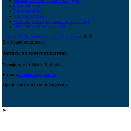
Маммопластика (пластика груди)
Отопластика
Ринопластика
Торсопластика
Фейслифтинг (подтяжка лица и шеи)
ПРОТИВОПОКАЗАНИЯ
ПАНАЕТОВ Александр Панаетович
© 2026
Все права защищены
Запись на консультацию:
Телефон:
+7 (968) 328-66-44
E-mail:
panaetovap@mail.ru
Представительство в соцсетях:
➤