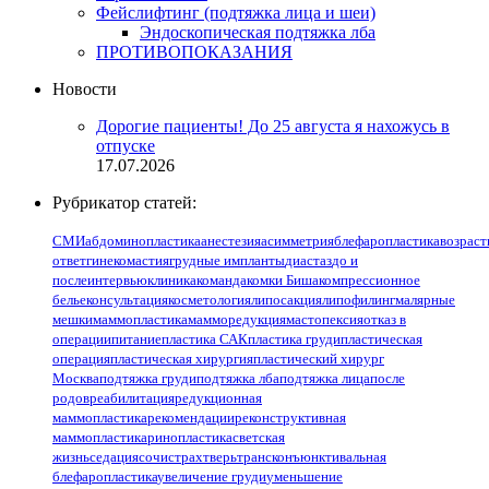
Фейслифтинг (подтяжка лица и шеи)
Эндоскопическая подтяжка лба
ПРОТИВОПОКАЗАНИЯ
Новости
Дорогие пациенты! До 25 августа я нахожусь в
отпуске
17.07.2026
Рубрикатор статей:
СМИ
абдоминопластика
анестезия
асимметрия
блефаропластика
возраст
ответ
гинекомастия
грудные импланты
диастаз
до и
после
интервью
клиника
команда
комки Биша
компрессионное
белье
консультация
косметология
липосакция
липофилинг
малярные
мешки
маммопластика
мамморедукция
мастопексия
отказ в
операции
питание
пластика САК
пластика груди
пластическая
операция
пластическая хирургия
пластический хирург
Москва
подтяжка груди
подтяжка лба
подтяжка лица
после
родов
реабилитация
редукционная
маммопластика
рекомендации
реконструктивная
маммопластика
ринопластика
светская
жизнь
седация
сочи
страх
тверь
трансконъюнктивальная
блефаропластика
увеличение груди
уменьшение