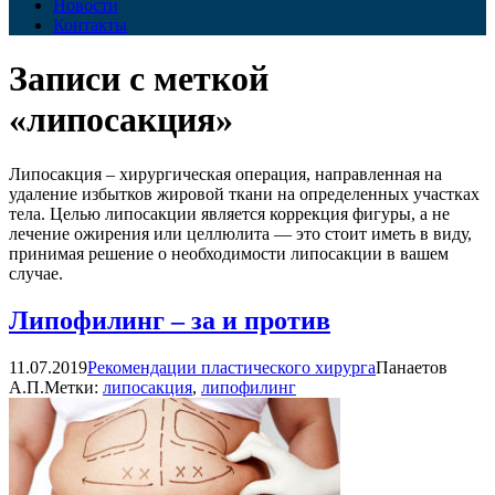
Новости
Контакты
Записи с меткой
«липосакция»
Липосакция – хирургическая операция, направленная на
удаление избытков жировой ткани на определенных участках
тела. Целью липосакции является коррекция фигуры, а не
лечение ожирения или целлюлита — это стоит иметь в виду,
принимая решение о необходимости липосакции в вашем
случае.
Липофилинг – за и против
11.07.2019
Рекомендации пластического хирурга
Панаетов
А.П.
Метки:
липосакция
,
липофилинг