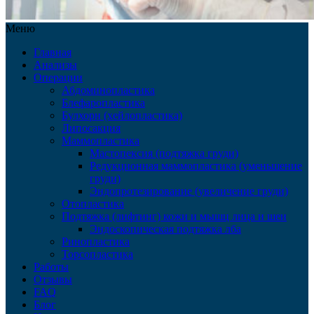
Меню
Главная
Анализы
Операции
Абдоминопластика
Блефаропластика
Булхорн (хейлопластика)
Липосакция
Маммопластика
Мастопексия (подтяжка груди)
Редукционная маммопластика (уменьшение
груди)
Эндопротезирование (увеличение груди)
Отопластика
Подтяжка (лифтинг) кожи и мышц лица и шеи
Эндоскопическая подтяжка лба
Ринопластика
Торсопластика
Работы
Отзывы
FAQ
Блог