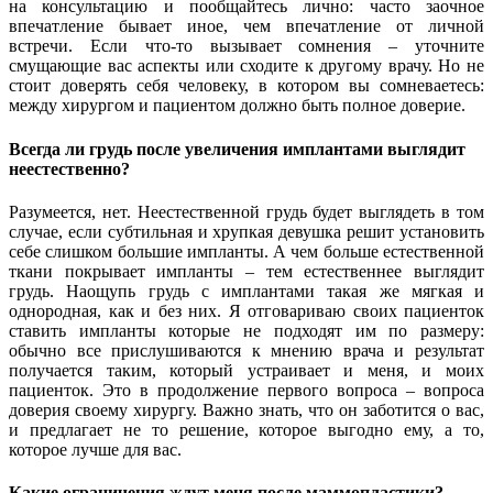
на консультацию и пообщайтесь лично: часто заочное
впечатление бывает иное, чем впечатление от личной
встречи. Если что-то вызывает сомнения – уточните
смущающие вас аспекты или сходите к другому врачу. Но не
стоит доверять себя человеку, в котором вы сомневаетесь:
между хирургом и пациентом должно быть полное доверие.
Всегда ли грудь после увеличения имплантами выглядит
неестественно?
Разумеется, нет. Неестественной грудь будет выглядеть в том
случае, если субтильная и хрупкая девушка решит установить
себе слишком большие импланты. А чем больше естественной
ткани покрывает импланты – тем естественнее выглядит
грудь. Наощупь грудь с имплантами такая же мягкая и
однородная, как и без них. Я отговариваю своих пациенток
ставить импланты которые не подходят им по размеру:
обычно все прислушиваются к мнению врача и результат
получается таким, который устраивает и меня, и моих
пациенток. Это в продолжение первого вопроса – вопроса
доверия своему хирургу. Важно знать, что он заботится о вас,
и предлагает не то решение, которое выгодно ему, а то,
которое лучше для вас.
Какие ограничения ждут меня после маммопластики?