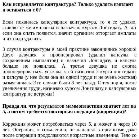
Как исправляется контрактура? Только удалять имплант
и оставаться с 0?
Если появилась капсулярная контрактура, то я ее удаляю,
ставлю те же импланты и назначаю курсом Лонгидазу. А вот
если она опять появится, значит организм отторгает имплаты
и их надо удалить.
3 случая контрактуры в моей практике закончились хорошо!
Двух девушек я прооперировал (удалил капсулы с
сохранением имплантов) и назначил Лонгидазу и капсула
больше не появилась. А третья девушка не смогла
прооперироваться- уезжала, я ей назначил 2 курса лонгидазы
и капсула (у нее была она на одной груди и не очень жесткая)
размягчилась. Эти случаи были 8 лет назад. С тех пор я, после
увеличения груди, назначаю курсом Лонгидазу и капсулярных
контрактур не встречал!
Правда ли, что результатов маммопластики хватает лет на
5, а потом требуется повторная операция (коррекция)?
Коррекция может потребоваться через 5, а может и через 10
лет. Операция, к сожалению, не панацея: в организме даже
после операции продолжаются возрастные изменения. Тело со