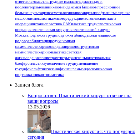
ответ
гинекомастия
грудные импланты
диастаз
до и
после
интервью
клиника
команда
комки Биша
компрессионное
белье
консультация
косметология
липосакция
липофилинг
малярные
мешки
маммопластика
мамморедукция
мастопексия
отказ в
операции
питание
пластика САК
пластика груди
пластическая
операция
пластическая хирургия
пластический хирург
Москва
подтяжка груди
подтяжка лба
подтяжка лица
после
родов
реабилитация
редукционная
маммопластика
рекомендации
реконструктивная
маммопластика
ринопластика
светская
жизнь
седация
сочи
страх
тверь
трансконъюнктивальная
блефаропластика
увеличение груди
уменьшение
груди
фейслифтинг
чек-лифтинг
шрамы
эндоскопическая
подтяжка
эпикантопластика
Записи блога
Вопрос-ответ. Пластический хирург отвечает на
ваши вопросы
13.05.2026
Пластическая хирургия: что популярно
сегодня