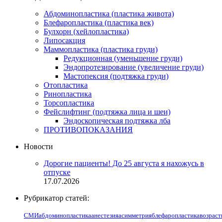
Абдоминопластика (пластика живота)
Блефаропластика (пластика век)
Булхорн (хейлопластика)
Липосакция
Маммопластика (пластика груди)
Редукционная (уменьшение груди)
Эндопротезирование (увеличение груди)
Мастопексия (подтяжка груди)
Отопластика
Ринопластика
Торсопластика
Фейслифтинг (подтяжка лица и шеи)
Эндоскопическая подтяжка лба
ПРОТИВОПОКАЗАНИЯ
Новости
Дорогие пациенты! До 25 августа я нахожусь в
отпуске
17.07.2026
Рубрикатор статей:
СМИ
абдоминопластика
анестезия
асимметрия
блефаропластика
возраст